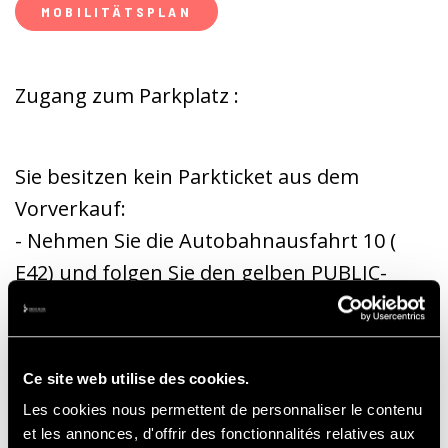
MOBILITÄTSPLAN
Zugang zum Parkplatz :
Sie besitzen kein Parkticket aus dem
Vorverkauf:
- Nehmen Sie die Autobahnausfahrt 10 (
E42) und folgen Sie den gelben PUBLIC-
Pfeilen.
- Nehmen Sie die Autobahnausfahrt 11 (
E42) und folgen Sie den grünen PUBLIC-
Ce site web utilise des cookies.
Pfeilen.
Les cookies nous permettent de personnaliser le contenu
et les annonces, d'offrir des fonctionnalités relatives aux