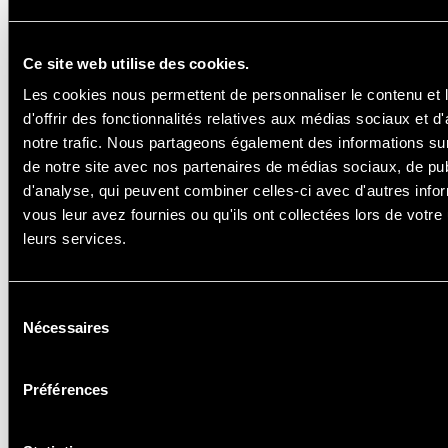
Shop Einkaufszone :
Ce site web utilise des cookies.
Les cookies nous permettent de personnaliser le contenu et
d'offrir des fonctionnalités relatives aux médias sociaux et d
Samstag, 12. April von 10 bis 17 Uhr
notre trafic. Nous partageons également des informations sur l
de notre site avec nos partenaires de médias sociaux, de publ
Sonntag, 13. April von 10 bis 17 Uhr
d'analyse, qui peuvent combiner celles-ci avec d'autres info
vous leur avez fournies ou qu'ils ont collectées lors de votre u
leurs services.
Sélection
MOBILITÄT
Nécessaires
du
consentement
Préférences
Die Durchfahrt durch das Dorf