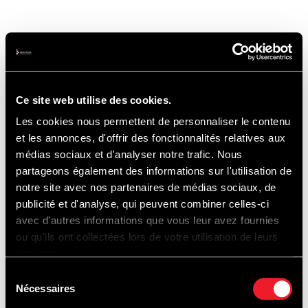
Auto: 12 €/Tag
Motorrad: 10 €/Tag
Bezahlung bei der Ausfahrt, nur mit Karte.
Ce site web utilise des cookies.
Les cookies nous permettent de personnaliser le contenu
et les annonces, d'offrir des fonctionnalités relatives aux
médias sociaux et d'analyser notre trafic. Nous
partageons également des informations sur l'utilisation de
Aktivitäten:
notre site avec nos partenaires de médias sociaux, de
publicité et d'analyse, qui peuvent combiner celles-ci
avec d'autres informations que vous leur avez fournies
ou qu'ils ont collectées lors de votre utilisation de leurs
Treffen Sie Fahrer, Clubs und Teams
services.
aus Europa
Sélection
Nécessaires
du
Bewundern Sie die schönsten aktuellen
consentement