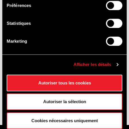
Préférences
Schließung Empfang: 20:30 Uhr
Beginn der Aktivität: 18:15 Uhr
Statistiques
Ende der Streckenaktivität: ca. 21:30
Uhr (abhängig vom Tageslicht)
Marketing
Source :
Circuit de Spa-Francorchamps
Afficher les détails
Autoriser tous les cookies
Autoriser la sélection
RETOUR AUX NEWS
Cookies nécessaires uniquement