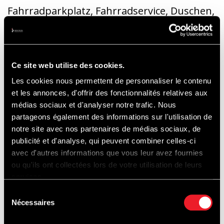
Fahrradparkplatz, Fahrradservice, Duschen,
Animationen in den Boxen
HELM PFLICHT
Ce site web utilise des cookies.
Les cookies nous permettent de personnaliser le contenu
et les annonces, d'offrir des fonctionnalités relatives aux
médias sociaux et d'analyser notre trafic. Nous
KOSTENLOSER PARKPLATZ
partageons également des informations sur l'utilisation de
P1, Route du Fagnoû 4, 4970 Stavelot
notre site avec nos partenaires de médias sociaux, de
publicité et d'analyse, qui peuvent combiner celles-ci
avec d'autres informations que vous leur avez fournies
ZEITPLAN
ou qu'ils ont collectées lors de votre utilisation de leurs
services.
Sélection
Nécessaires
Öffnung Empfang (Anmeldung): 16:00
du
consentement
Uhr