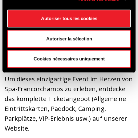
lassen Träume wahr werden, wenn du
deine Lieblingsfahrer triffst, insbesondere
Autoriser tous les cookies
bei der unverzichtbaren Parade am
Mittwoch, den 24. Juni.
Autoriser la sélection
Fünf Tage lang versprechen die
CrowdStrike 24 Hours of Spa, alle deine
Cookies nécessaires uniquement
Sinne zu wecken und dich zu begeistern.
Um dieses einzigartige Event im Herzen von
Spa-Francorchamps zu erleben, entdecke
das komplette Ticketangebot (Allgemeine
Eintrittskarten, Paddock, Camping,
Parkplätze, VIP-Erlebnis usw.) auf unserer
Website.