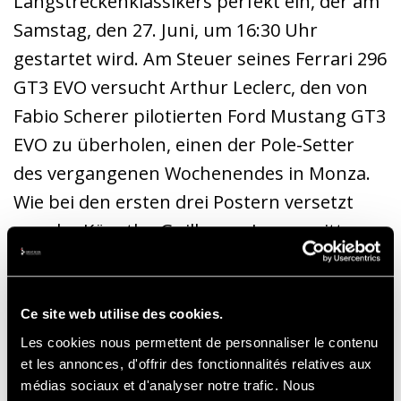
Langstreckenklassikers perfekt ein, der am
Samstag, den 27. Juni, um 16:30 Uhr
gestartet wird. Am Steuer seines Ferrari 296
GT3 EVO versucht Arthur Leclerc, den von
Fabio Scherer pilotierten Ford Mustang GT3
EVO zu überholen, einen der Pole-Setter
des vergangenen Wochenendes in Monza.
Wie bei den ersten drei Postern versetzt
uns der Künstler Guillaume Lopez mitten
ins Geschehen, vor der beeindruckenden
Kulisse der belgischen Ardennen, die einige
der glanzvollsten Kapitel der
Ce site web utilise des cookies.
Motorsportgeschichte geprägt haben.
Les cookies nous permettent de personnaliser le contenu
et les annonces, d'offrir des fonctionnalités relatives aux
médias sociaux et d'analyser notre trafic. Nous
Das größte GT-Rennen der Welt verspricht