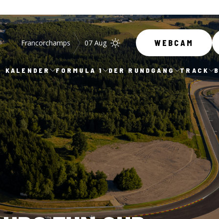
Francorchamps
07 Aug
WEBCAM
KALENDER
FORMULA 1
DER RUNDGANG
TRACK