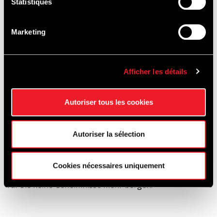
Statistiques
Marketing
Unsere mehrsprachigen Guides führen Sie durch die
wichtigsten Bereiche der Rennstrecke: die Paddocks,
Afficher les détails
den Presseraum, die Sprecherkabinen sowie das
Podium, auf dem die größten Fahrer geehrt werden, …
Sie erhalten sogar die Möglichkeit, einen
Autoriser tous les cookies
normalerweise unzugänglichen Ort zu entdecken: den
Race-Control-Raum, das strategische Zentrum für die
Autoriser la sélection
Streckensicherheit.
Die Entwicklung der Rennstrecke, ihr legendärer
Cookies nécessaires uniquement
Streckenverlauf und ihre bewegte Geschichte werden
für Sie keine Geheimnisse mehr bergen.