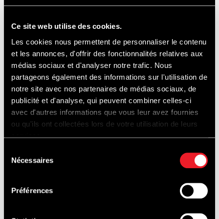
200 € (zzgl. MwSt.) pro Gruppe von 20 Personen
Ce site web utilise des cookies.
INFORMATIONEN
Florian Jaminet, M.I.C.E. Vertrieb
Les cookies nous permettent de personnaliser le contenu
Tel: +32 (0)499 61 71 55
et les annonces, d'offrir des fonctionnalités relatives aux
E-Mail:
florian.jaminet@spa-francorchamps.be
médias sociaux et d'analyser notre trafic. Nous
partageons également des informations sur l'utilisation de
notre site avec nos partenaires de médias sociaux, de
publicité et d'analyse, qui peuvent combiner celles-ci
avec d'autres informations que vous leur avez fournies
ou qu'ils ont collectées lors de votre utilisation de leurs
services.
Sélection
Nécessaires
du
consentement
Préférences