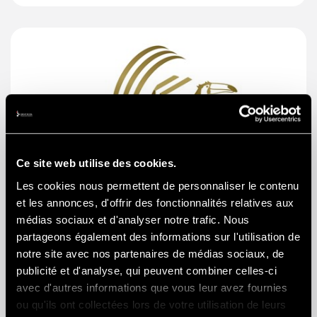
Ce site web utilise des cookies.
Les cookies nous permettent de personnaliser le contenu
et les annonces, d'offrir des fonctionnalités relatives aux
médias sociaux et d'analyser notre trafic. Nous
partageons également des informations sur l'utilisation de
GOURMET VALK
notre site avec nos partenaires de médias sociaux, de
Rue de la Station 4
publicité et d'analyse, qui peuvent combiner celles-ci
avec d'autres informations que vous leur avez fournies
4800 Verviers BE
ou qu'ils ont collectées lors de votre utilisation de leurs
info@valktraiteurliege.be