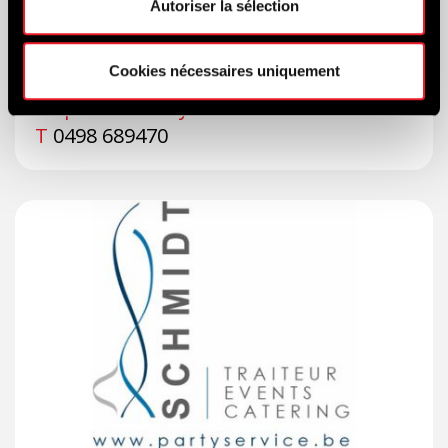
Autoriser la sélection
Rue des Longues Pièces 21
4970 Francorchamps
Cookies nécessaires uniquement
info@caysevent.be
https://www.caysevent.be
T
0498 689470