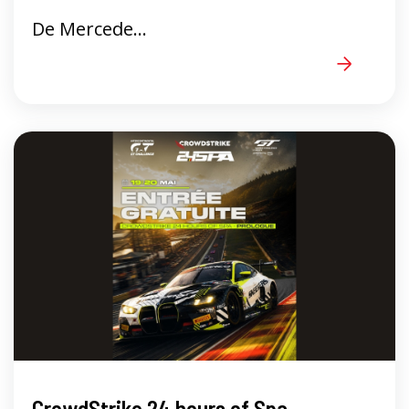
De Mercede...
CrowdStrike 24 hours of Spa -