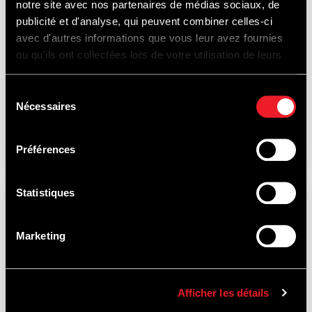
gok van een Belgisch horlogemerk
notre site avec nos partenaires de médias sociaux, de
publicité et d'analyse, qui peuvent combiner celles-ci
Het Belgische horlogemerk
avec d'autres informations que vous leur avez fournies
Col&McArthur, gevestigd in de regio
ou qu'ils ont collectées lors de votre utilisation de leurs
services.
Luik, onthult Francorchamps 1921, een
Sélection
collectie als eerbetoon aan een van d...
Nécessaires
du
consentement
Préférences
Statistiques
Marketing
Afficher les détails