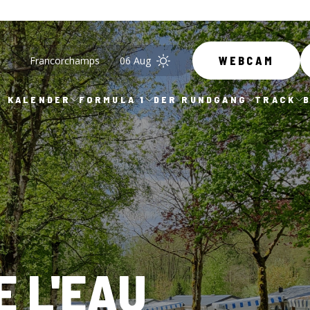
Francorchamps
06 Aug
WEBCAM
KALENDER
FORMULA 1
DER RUNDGANG
TRACK
E L'EAU