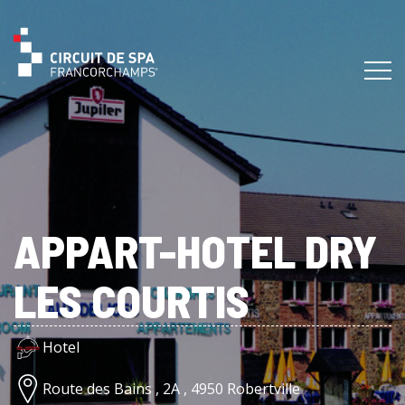
APPART-HOTEL DRY
LES COURTIS
Hotel
Route des Bains , 2A , 4950 Robertville