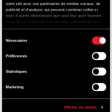
notre site avec nos partenaires de médias sociaux, de
publicité et d'analyse, qui peuvent combiner celles-ci
avec d'autres informations que vous leur avez fournies
ou qu'ils ont collectées lors de votre utilisation de leurs
services.
Sélection
Nécessaires
du
consentement
Préférences
Statistiques
FAHRTRAINING
Marketing
&
AUTOVERMIETUNG
Afficher les détails