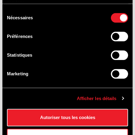
services.
Sélection
Nécessaires
du
consentement
OPLEIDING &
Préférences
VERHUUR
VAN
Statistiques
VOERTUIGEN
Marketing
Afficher les détails
Autoriser tous les cookies