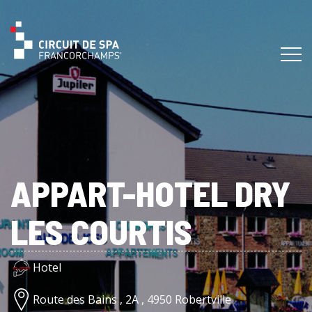
APPART-HOTEL DRY
LES COURTIS
Hotel
Route des Bains , 2A , 4950 Robertville