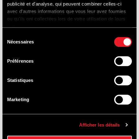
publicité et d'analyse, qui peuvent combiner celles-ci
avec d'autres informations que vous leur avez fournies
ou qu'ils ont collectées lors de votre utilisation de leurs
services.
Sélection
Nécessaires
du
consentement
Préférences
Statistiques
FAHRTRAINING
Marketing
&
AUTOVERMIETUNG
Afficher les détails