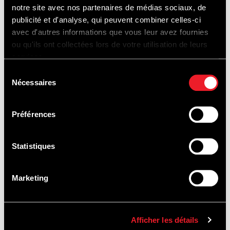
notre site avec nos partenaires de médias sociaux, de
publicité et d'analyse, qui peuvent combiner celles-ci
avec d'autres informations que vous leur avez fournies
ou qu'ils ont collectées lors de votre utilisation de leurs
services.
Sélection
Nécessaires
du
consentement
Préférences
Statistiques
FAHRTRAINING
Marketing
&
AUTOVERMIETUNG
Afficher les détails