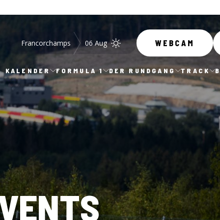
Francorchamps
06 Aug
WEBCAM
KALENDER
FORMULA 1
DER RUNDGANG
TRACK
EVENTS