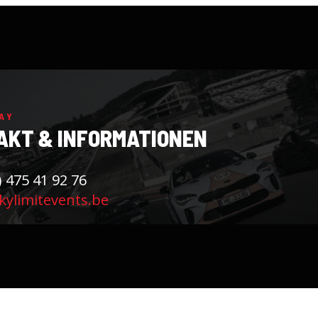
AY
AKT & INFORMATIONEN
) 475 41 92 76
ylimitevents.be