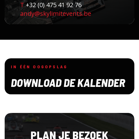
T
+32 (0) 475 41 92 76
andy@skylimitevents.be
IN ÉÉN OOGOPSLAG
DOWNLOAD DE KALENDER
PLAN JE BEZOEK