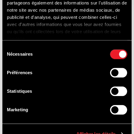
partageons également des informations sur l'utilisation de
notre site avec nos partenaires de médias sociaux, de
publicité et d'analyse, qui peuvent combiner celles-ci
avec d'autres informations que vous leur avez fournies
ONTDEK
ou qu'ils ont collectées lors de votre utilisation de leurs
services.
Sélection
Nécessaires
du
OOK...
consentement
Préférences
Statistiques
PISTEDOPEN
Marketing
Afficher les détails