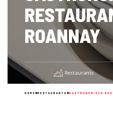
RESTAURA
ROANNAY
Restaurants
HOME
RESTAURANTS
GASTRONOMISCH RES