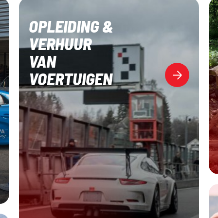
OPLEIDING &
VERHUUR
VAN
VOERTUIGEN