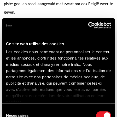
piste: geel en rood, aangevuld met zwart om ook België weer te
geven.
Ce site web utilise des cookies.
Les cookies nous permettent de personnaliser le contenu
et les annonces, d'offrir des fonctionnalités relatives aux
Om geen updates te missen over de terugkeer van deze
médias sociaux et d'analyser notre trafic. Nous
legendarische race, kunnen liefhebbers van endurance-motoren
partageons également des informations sur l'utilisation de
notre site avec nos partenaires de médias sociaux, de
zich nu ook abonneren op de 24H SPA EWC Motos-nieuwsbrief,
publicité et d'analyse, qui peuvent combiner celles-ci
en dit via de startpagina van de website
. Zo
24hspamotos.com
avec d'autres informations que vous leur avez fournies
worden ze als eerste op de hoogte gebracht van de opening van
ou qu'ils ont collectées lors de votre utilisation de leurs
services.
de ticketverkoop, de promoties en alle informatie met
Sélection
betrekking tot een weekend dat nu al uitzonderlijk belooft te
Nécessaires
du