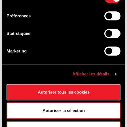
worden
.
consentement
Préférences
De 24H SPA EWC Motos is ook te volgen via de sociale
Statistiques
netwerken Facebook, Twitter en Instagram : @24hspamotos !
Marketing
Afficher les détails
Autoriser tous les cookies
Autoriser la sélection
RETOUR AUX NEWS