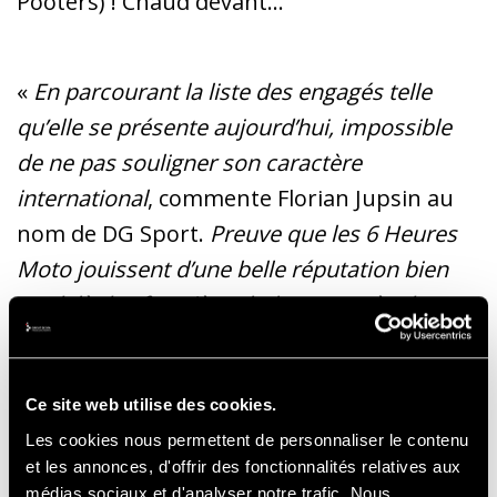
Pooters) ! Chaud devant…
«
En parcourant la liste des engagés telle
qu’elle se présente aujourd’hui, impossible
de ne pas souligner son caractère
international
, commente Florian Jupsin au
nom de DG Sport.
Preuve que les 6 Heures
Moto jouissent d’une belle réputation bien
au-delà des frontières belges, auprès de
teams amateurs venant des Pays-Bas,
d’Allemagne, de France, mais aussi de Suisse
Ce site web utilise des cookies.
et de Suède ! Voilà qui constitue déjà une
Les cookies nous permettent de personnaliser le contenu
belle récompense, et qui augure de batailles
et les annonces, d'offrir des fonctionnalités relatives aux
inédites sur la piste
… »
médias sociaux et d'analyser notre trafic. Nous