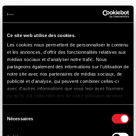
*Openingsuren
- Vrijdag 12 Mei van 8u00 tot 22u00
- Zaterdag 13 Mei van 8u00 tot 00u00
Ce site web utilise des cookies.
- Zondag 14 Mei van 8u00 tot 18u00
Les cookies nous permettent de personnaliser le contenu
et les annonces, d'offrir des fonctionnalités relatives aux
médias sociaux et d'analyser notre trafic. Nous
* Ingang via La Source, Ster
partageons également des informations sur l'utilisation de
notre site avec nos partenaires de médias sociaux, de
publicité et d'analyse, qui peuvent combiner celles-ci
* De paddocks, de boxen, de F1-tribunes, de
avec d'autres informations que vous leur avez fournies
Raidillon, de terrassen van de
ou qu'ils ont collectées lors de votre utilisation de leurs
enduranceboxen, enz... zullen toegankelijk
services.
zijn voor het publiek. U heeft ook toegang
Sélection
Nécessaires
du
tot de paden rondom de piste (te voet of
consentement
met de step).