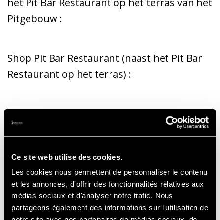
het Pit Bar Restaurant op het terras van het
Pitgebouw :
Shop Pit Bar Restaurant (naast het Pit Bar
Restaurant op het terras) :
Vrijdag 22 -> 10h00 à 17h00
Zaterdag 23 -> 10h00 à 17h00
Zondag 24 -> 10h00 à 17h00
Ce site web utilise des cookies.
Les cookies nous permettent de personnaliser le contenu
et les annonces, d'offrir des fonctionnalités relatives aux
Shop Paddock (bij de Hankook-toren) :
médias sociaux et d'analyser notre trafic. Nous
partageons également des informations sur l'utilisation de
notre site avec nos partenaires de médias sociaux, de