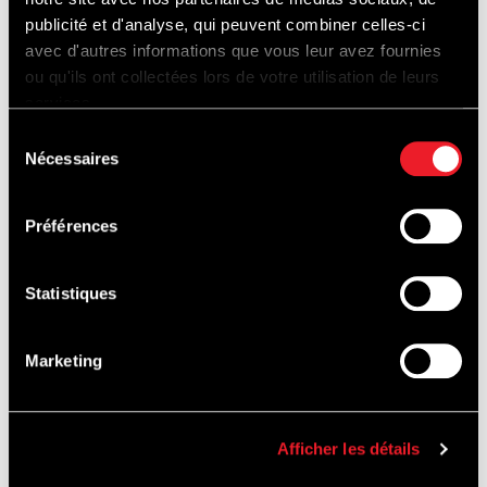
Zaterdag 23 -> 10h00 à 17h00
publicité et d'analyse, qui peuvent combiner celles-ci
avec d'autres informations que vous leur avez fournies
Zondag 24 -> 10h00 à 17h00
ou qu'ils ont collectées lors de votre utilisation de leurs
services.
Sélection
Nécessaires
du
* Toegang voor personen met beperkte
consentement
mobiliteit.
Préférences
* Hulpdieren voor personen met beperkte
Statistiques
mobiliteit zijn toegestaan.
Marketing
* Gratis toegang
Pitwalk & Gridwalk : 15€ (aankoop alleen ter
Afficher les détails
plaatse - aantal tickets beperkt)