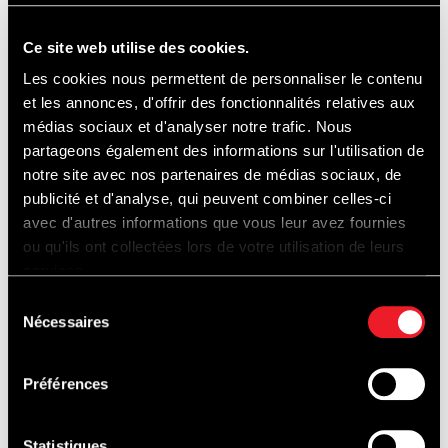
Ce site web utilise des cookies.
Toegang tot de camping: van
07.00 uur
op
Les cookies nous permettent de personnaliser le contenu
de eerste dag van het evenement tot
20.00
et les annonces, d'offrir des fonctionnalités relatives aux
uur
op de laatste dag van het evenement.
médias sociaux et d'analyser notre trafic. Nous
partageons également des informations sur l'utilisation de
Geen elektriciteit. Toiletten en douches
notre site avec nos partenaires de médias sociaux, de
beschikbaar in de buurt.
publicité et d'analyse, qui peuvent combiner celles-ci
avec d'autres informations que vous leur avez fournies
ou qu'ils ont collectées lors de votre utilisation de leurs
services.
CIRCUIT TOEGANGSKAART
Sélection
Nécessaires
du
consentement
Préférences
Mensen met beperkte mobiliteit
Statistiques