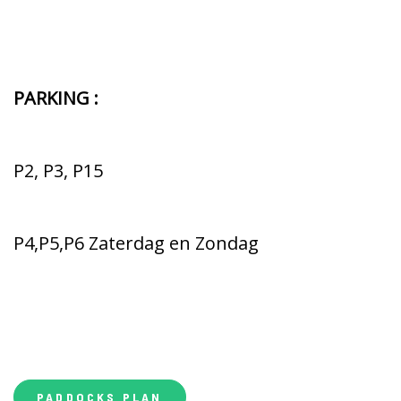
PARKING :
P2, P3, P15
P4,P5,P6 Zaterdag en Zondag
12 € / dag (Auto) – 10 € / dag (motoren) G
een
voorverkoop. Betaling uitsluitend met bankkaart.
PADDOCKS PLAN