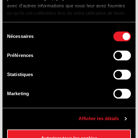
Friday: 26€
avec d'autres informations que vous leur avez fournies
ou qu'ils ont collectées lors de votre utilisation de leurs
services.
Saturday: 39€
Sélection
Nécessaires
du
consentement
Sunday: 32€
Préférences
Statistiques
INGANG & PARKEREN :
Marketing
Afficher les détails
🚨🚧 Info Werken