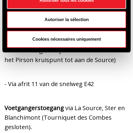
Autoriser tous les cookies
Toegang met de auto
Autoriser la sélection
- Via afrit 10 van de snelweg E42 (werken
Cookies nécessaires uniquement
om Francorchamps over te steken, het
Circuit is toegankelijk via een strook vanaf
het Pirson kruispunt tot aan de Source)
- Via afrit 11 van de snelweg E42
Voetgangerstoegang
via La Source, Ster en
Blanchimont (Tourniquet des Combes
gesloten).