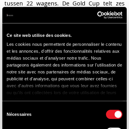
tussen 22 wagens. De Gold Cup telt zes
inschrijvingen, de Silver Cup heeft er tien en
vijf teams mikken tot slot op succes in Pro-
Am.
Ce site web utilise des cookies.
Les cookies nous permettent de personnaliser le contenu
et les annonces, d'offrir des fonctionnalités relatives aux
Liefhebbers van GT- en uithoudingsraces
médias sociaux et d'analyser notre trafic. Nous
zullen getuige zijn van een ongelofelijke
partageons également des informations sur l'utilisation de
stoet aan fabrieksrijders van de meest
notre site avec nos partenaires de médias sociaux, de
publicité et d'analyse, qui peuvent combiner celles-ci
vooraanstaande constructeurs, want de
avec d'autres informations que vous leur avez fournies
CrowdStrike 24 Hours of Spa blijft de race
ou qu'ils ont collectées lors de votre utilisation de leurs
met de meeste professionele rijders aan de
services.
start. Onder hen niet minder dan zestien
Sélection
Nécessaires
du
voormalige winnaars, met natuurlijk Philipp
consentement
Eng, Nick Yelloly en Marco Wittmann,