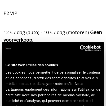
P2 VIP
12 € / dag (auto) - 10 € / dag (motoren)
Geen
voorverkoop.
Alleen betaling per kaart.
Ce site web utilise des cookies.
Les cookies nous permettent de personnaliser le contenu
CAMPING :
et les annonces, d'offrir des fonctionnalités relatives aux
médias sociaux et d'analyser notre trafic. Nous
partageons également des informations sur l'utilisation de
notre site avec nos partenaires de médias sociaux, de
De campings zijn zonder onderbreking
publicité et d'analyse, qui peuvent combiner celles-ci
geopend van 17.00 uur op donderdag tot