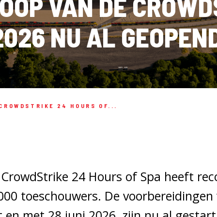
OOP VAN DE CROWD
2026 NU AL GEOPEN
CROWDSTRIKE 24 HOURS OF...
 CrowdStrike 24 Hours of Spa heeft re
00 toeschouwers. De voorbereidingen v
 en met 28 juni 2026, zijn nu al gestart