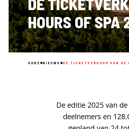
DE TICKETVERK
HOURS OF SPA 
HOME
NIEUWS
DE TICKETVERKOOP VAN DE 
De editie 2025 van de
deelnemers en 128.0
gepland van 24 tot