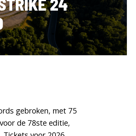
STRIKE 24
D
cords gebroken, met 75
oor de 78ste editie,
. Tickets voor 2026