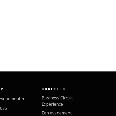
ER
BUSINESS
Business Circuit
evenementen
Experience
2026
Een evenement