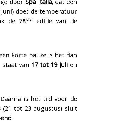
olgd door
Spa Italia
, dat een
 juni) doet de temperatuur
ste
ok de 78
editie van de
 een korte pauze is het dan
d staat van
17 tot 19 juli
en
 Daarna is het tijd voor de
s
(21 tot 23 augustus) sluit
-end
.