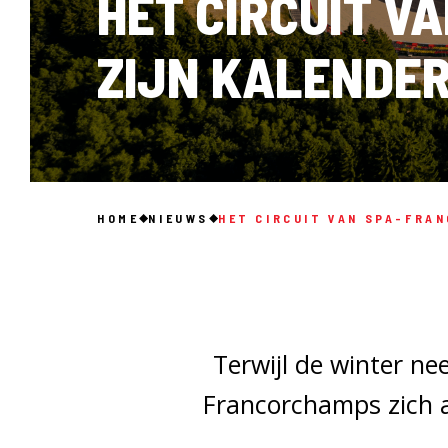
HET CIRCUIT 
ZIJN KALENDER
HOME
NIEUWS
HET CIRCUIT VAN SPA-FRAN
Terwijl de winter ne
Francorchamps zich a