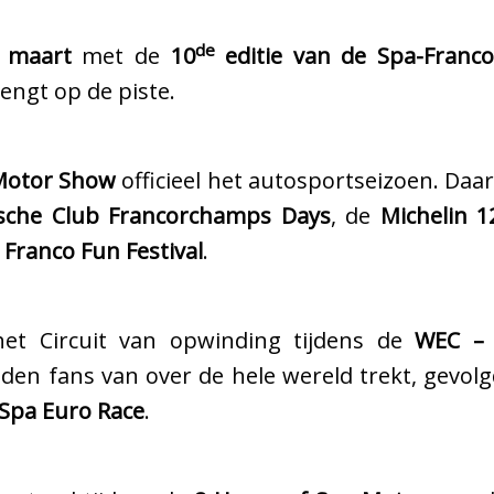
de
 maart
met de
10
editie van de Spa-Franc
ngt op de piste.
Motor Show
officieel het autosportseizoen. Daar
sche Club Francorchamps Days
, de
Michelin 
t
Franco Fun Festival
.
het Circuit van opwinding tijdens de
WEC – 
nden fans van over de hele wereld trekt, gevol
Spa Euro Race
.