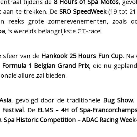
 centraal tijdens de
8 Hours of Spa Motos
, gev
t aan te trekken. De
SRO SpeedWeek
(19 tot 21
een reeks grote zomerevenementen, zoals o
pa
, 's werelds belangrijkste GT-race!
ge sfeer van de
Hankook 25 Hours Fun Cup
. Na
e
Formula 1 Belgian Grand Prix
, die nu geplan
onale allure zal bieden.
Asia
, gevolgd door de traditionele
Bug Show
.
 Festival
. De
ELMS – 4H of Spa-Francorchamp
t
Spa Historic Competition – ADAC Racing Week