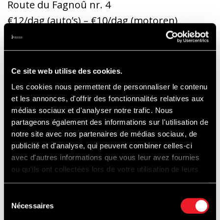
Route du Fagnoû nr. 4
€12/dag (auto’s) – €10/dag (motoren)
Geen voorverkoop. Betaling enkel met
kaart.
Ce site web utilise des cookies.
Les cookies nous permettent de personnaliser le contenu
et les annonces, d'offrir des fonctionnalités relatives aux
médias sociaux et d'analyser notre trafic. Nous
Camping:
partageons également des informations sur l'utilisation de
notre site avec nos partenaires de médias sociaux, de
publicité et d'analyse, qui peuvent combiner celles-ci
Van 29/05 tot 31/05
avec d'autres informations que vous leur avez fournies
25 m² (max. 4 personen) – €48/weekend
ou qu'ils ont collectées lors de votre utilisation de leurs
services.
Geen voorverkoop – enkel betaling met
Sélection
kaart
Nécessaires
du
200 plaatsen
consentement