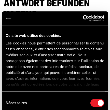
ANTWORT GEFUNDEN
HABEN?
Contactez-nous à l’aide de ce formulaire.
Ce site web utilise des cookies.
Nous serons heureux de vous aider.
Les cookies nous permettent de personnaliser le contenu
et les annonces, d'offrir des fonctionnalités relatives aux
médias sociaux et d'analyser notre trafic. Nous
partageons également des informations sur l'utilisation de
notre site avec nos partenaires de médias sociaux, de
publicité et d'analyse, qui peuvent combiner celles-ci
avec d'autres informations que vous leur avez fournies
ou qu'ils ont collectées lors de votre utilisation de leurs
services.
Sélection
Nécessaires
du
consentement