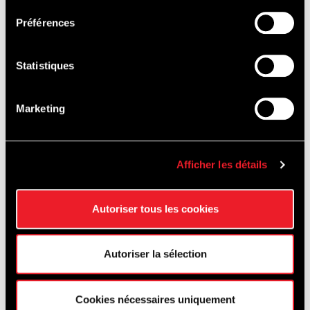
Préférences
Statistiques
Marketing
Afficher les détails
Autoriser tous les cookies
Ich habe die
Datenschutzrichtlinie
*
Autoriser la sélection
Cookies nécessaires uniquement