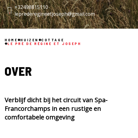
+32498815110
leprederegineetjoseph@gmail.com
HOME
HUIZEN
COTTAGE
LE PRÉ DE RÉGINE ET JOSEPH
OVER
Verblijf dicht bij het circuit van Spa-
Francorchamps in een rustige en
comfortabele omgeving