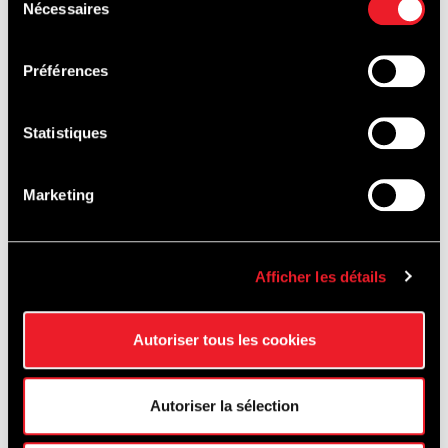
OPLEIDING &
Nécessaires
du
consentement
VERHUUR
Préférences
VAN
VOERTUIGEN
Statistiques
Marketing
Afficher les détails
Autoriser tous les cookies
Autoriser la sélection