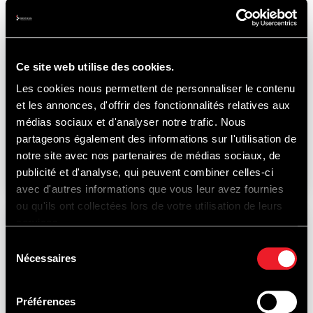
BIKERS' FESTIVAL
Ce site web utilise des cookies.
Les cookies nous permettent de personnaliser le contenu
et les annonces, d'offrir des fonctionnalités relatives aux
médias sociaux et d'analyser notre trafic. Nous
partageons également des informations sur l'utilisation de
15-16
AUGUSTUS
notre site avec nos partenaires de médias sociaux, de
2026
publicité et d'analyse, qui peuvent combiner celles-ci
avec d'autres informations que vous leur avez fournies
ou qu'ils ont collectées lors de votre utilisation de leurs
services.
RACE
Sélection
Nécessaires
du
consentement
Préférences