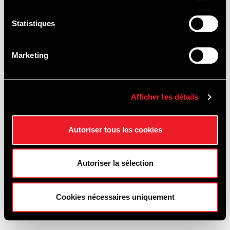
Statistiques
Marketing
ELMS - 4 HOURS OF SPA
Afficher les détails
- FRANCORCHAMPS
Autoriser tous les cookies
Autoriser la sélection
21-22-23
AUGUSTUS
2026
Cookies nécessaires uniquement