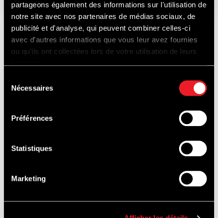
partageons également des informations sur l'utilisation de
notre site avec nos partenaires de médias sociaux, de
publicité et d'analyse, qui peuvent combiner celles-ci
avec d'autres informations que vous leur avez fournies
ONTDEK
ou qu'ils ont collectées lors de votre utilisation de leurs
services.
Sélection
Nécessaires
du
OOK...
consentement
Préférences
Statistiques
PISTEDOPEN
Marketing
Afficher les détails