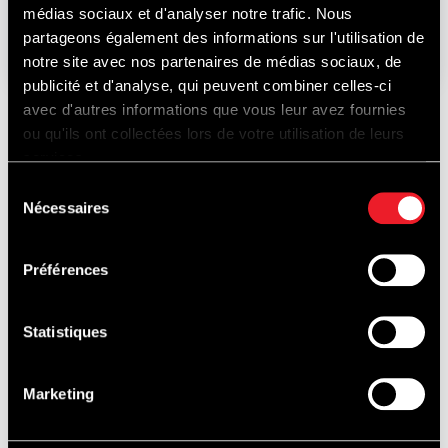
médias sociaux et d'analyser notre trafic. Nous
21-22-23
AUGUSTUS
2026
partageons également des informations sur l'utilisation de
notre site avec nos partenaires de médias sociaux, de
publicité et d'analyse, qui peuvent combiner celles-ci
avec d'autres informations que vous leur avez fournies
ou qu'ils ont collectées lors de votre utilisation de leurs
ONTDEK
services.
Sélection
Nécessaires
du
consentement
OOK...
Préférences
Statistiques
PISTEDOPEN
Marketing