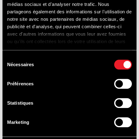
médias sociaux et d'analyser notre trafic. Nous
21-22-23
AUGUSTUS
2026
partageons également des informations sur l'utilisation de
notre site avec nos partenaires de médias sociaux, de
publicité et d'analyse, qui peuvent combiner celles-ci
avec d'autres informations que vous leur avez fournies
ou qu'ils ont collectées lors de votre utilisation de leurs
ONTDEK
services.
Sélection
Nécessaires
du
consentement
OOK...
Préférences
Statistiques
PISTEDOPEN
Marketing