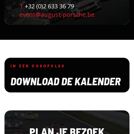
T
+32 (0)2 633 36 79
event@august-porsche.be
IN ÉÉN OOGOPSLAG
DOWNLOAD DE KALENDER
PLAN JE BEZOEK