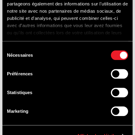
partageons également des informations sur l'utilisation de
notre site avec nos partenaires de médias sociaux, de
publicité et d'analyse, qui peuvent combiner celles-ci
avec d'autres informations que vous leur avez fournies
ONTDEK
ou qu'ils ont collectées lors de votre utilisation de leurs
services.
Sélection
Nécessaires
du
OOK...
consentement
Préférences
Statistiques
PISTEDOPEN
Marketing