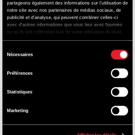
partageons également des informations sur l'utilisation de
notre site avec nos partenaires de médias sociaux, de
publicité et d'analyse, qui peuvent combiner celles-ci
avec d'autres informations que vous leur avez fournies
ONTDEK
ou qu'ils ont collectées lors de votre utilisation de leurs
services.
Sélection
Nécessaires
du
OOK...
consentement
Préférences
Statistiques
PISTEDOPEN
Marketing
Afficher les détails