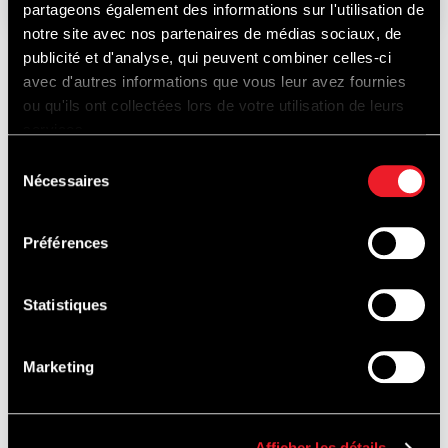
partageons également des informations sur l'utilisation de
notre site avec nos partenaires de médias sociaux, de
publicité et d'analyse, qui peuvent combiner celles-ci
avec d'autres informations que vous leur avez fournies
ONTDEK
ou qu'ils ont collectées lors de votre utilisation de leurs
services.
Sélection
Nécessaires
du
OOK...
consentement
Préférences
Statistiques
PISTEDOPEN
Marketing
Afficher les détails