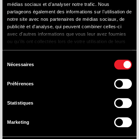
médias sociaux et d'analyser notre trafic. Nous
21-22-23
AUGUSTUS
2026
partageons également des informations sur l'utilisation de
notre site avec nos partenaires de médias sociaux, de
publicité et d'analyse, qui peuvent combiner celles-ci
avec d'autres informations que vous leur avez fournies
ou qu'ils ont collectées lors de votre utilisation de leurs
ONTDEK
services.
Sélection
Nécessaires
du
consentement
OOK...
Préférences
Statistiques
PISTEDOPEN
Marketing