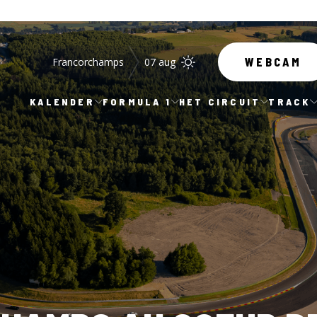
Francorchamps
07 aug
WEBCAM
KALENDER
FORMULA 1
HET CIRCUIT
TRACK