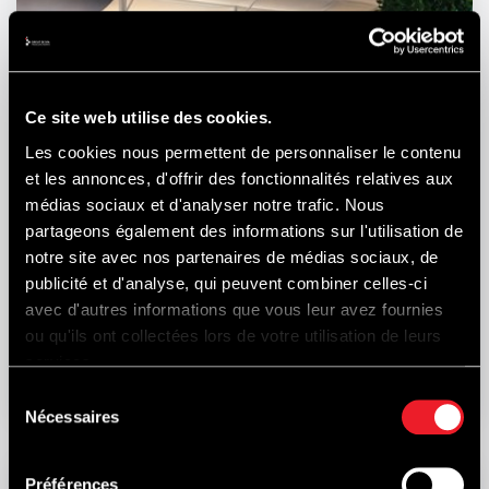
Ce site web utilise des cookies.
Les cookies nous permettent de personnaliser le contenu
et les annonces, d'offrir des fonctionnalités relatives aux
médias sociaux et d'analyser notre trafic. Nous
partageons également des informations sur l'utilisation de
Formule 1 terras
notre site avec nos partenaires de médias sociaux, de
publicité et d'analyse, qui peuvent combiner celles-ci
Route du Circuit, 55
avec d'autres informations que vous leur avez fournies
4970 Francorchamps
ou qu'ils ont collectées lors de votre utilisation de leurs
services.
Sélection
Nécessaires
du
consentement
Préférences