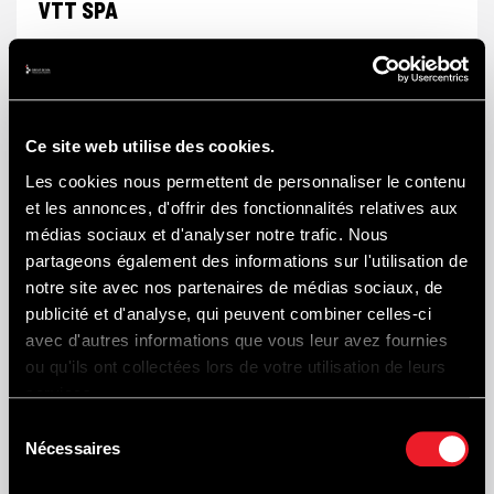
VTT SPA
Verhuur van mountainbikes en
scooters
vttspa@gmail.com
Ce site web utilise des cookies.
https://www.vttspa.be/
Les cookies nous permettent de personnaliser le contenu
T
0032 4 87 32 10 26
et les annonces, d'offrir des fonctionnalités relatives aux
médias sociaux et d'analyser notre trafic. Nous
partageons également des informations sur l'utilisation de
notre site avec nos partenaires de médias sociaux, de
publicité et d'analyse, qui peuvent combiner celles-ci
avec d'autres informations que vous leur avez fournies
ou qu'ils ont collectées lors de votre utilisation de leurs
services.
Sélection
Nécessaires
du
consentement