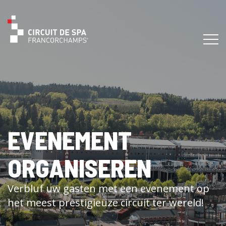
EVENEMENT
ORGANISEREN
Verbluf uw gasten met een evenement op
het meest prestigieuze circuit ter wereld!