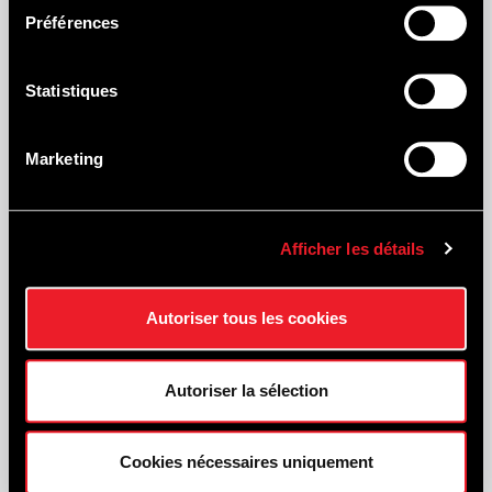
Préférences
Statistiques
ARD'ENJOY
all-terrain scooters huren
Marketing
bernardmutsch@gmail.com
https://ardenjoy.be/
T
0032 4 71 18 33 44
Afficher les détails
Autoriser tous les cookies
Autoriser la sélection
Cookies nécessaires uniquement