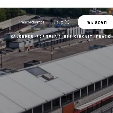
Francorchamps
08 aug
WEBCAM
KALENDER
FORMULA 1
HET CIRCUIT
TRACK