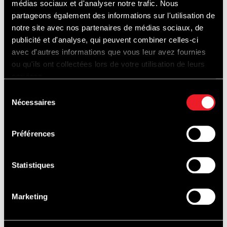
médias sociaux et d'analyser notre trafic. Nous
partageons également des informations sur l'utilisation de
Wij hebben voor elk type media-evenement de
notre site avec nos partenaires de médias sociaux, de
geschikte ruimte, ongeacht de gewenste capaciteit!
publicité et d'analyse, qui peuvent combiner celles-ci
avec d'autres informations que vous leur avez fournies
Details
ou qu'ils ont collectées lors de votre utilisation de leurs
150 personen
services.
WIFI
Sélection
LCD-schermen
Nécessaires
du
Luidspreker
consentement
Projector
Verwarming
Préférences
Airconditioning
Statistiques
Marketing