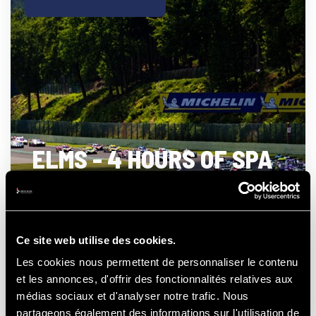
ELMS - 4 HOURS OF SPA
- FRANCORCHAMPS
Ce site web utilise des cookies.
Les cookies nous permettent de personnaliser le contenu
21-22-23
AUGUSTUS
et les annonces, d'offrir des fonctionnalités relatives aux
2026
médias sociaux et d'analyser notre trafic. Nous
partageons également des informations sur l'utilisation de